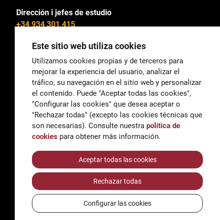
Dirección i jefes de estudio
+34 934 301 415
Este sitio web utiliza cookies
Utilizamos cookies propias y de terceros para
mejorar la experiencia del usuario, analizar el
General
tráfico, su navegación en el sitio web y personalizar
correu@escoladeltreball.org
el contenido. Puede "Aceptar todas las cookies",
"Configurar las cookies" que desea aceptar o
Información
"Rechazar todas" (excepto las cookies técnicas que
informacio@escoladeltreball.org
son necesarias). Consulte nuestra
política de
cookies
para obtener más información.
Trámites de secretaría
Aceptar todas las cookies
Rechazar todas
Accessibilidad
Aviso legal y Política de Privacidad
Configurar las cookies
Política de cookies
Créditos