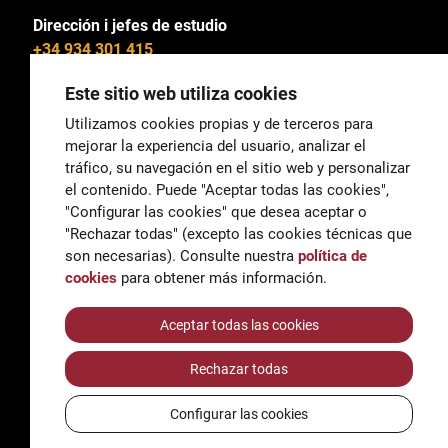
Dirección i jefes de estudio
+34 934 301 415
Este sitio web utiliza cookies
Utilizamos cookies propias y de terceros para
mejorar la experiencia del usuario, analizar el
General
tráfico, su navegación en el sitio web y personalizar
correu@escoladeltreball.org
el contenido. Puede "Aceptar todas las cookies",
"Configurar las cookies" que desea aceptar o
Información
"Rechazar todas" (excepto las cookies técnicas que
informacio@escoladeltreball.org
son necesarias). Consulte nuestra
política de
cookies
para obtener más información.
Trámites de secretaría
Aceptar todas las cookies
Rechazar todas
Accessibilidad
Aviso legal y Política de Privacidad
Configurar las cookies
Política de cookies
Créditos