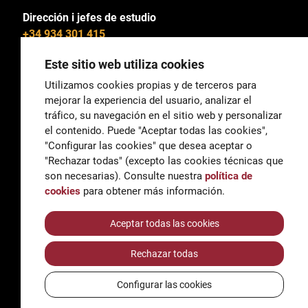
Dirección i jefes de estudio
+34 934 301 415
Este sitio web utiliza cookies
Utilizamos cookies propias y de terceros para
mejorar la experiencia del usuario, analizar el
General
tráfico, su navegación en el sitio web y personalizar
correu@escoladeltreball.org
el contenido. Puede "Aceptar todas las cookies",
"Configurar las cookies" que desea aceptar o
Información
"Rechazar todas" (excepto las cookies técnicas que
informacio@escoladeltreball.org
son necesarias). Consulte nuestra
política de
cookies
para obtener más información.
Trámites de secretaría
Aceptar todas las cookies
Rechazar todas
Accessibilidad
Aviso legal y Política de Privacidad
Configurar las cookies
Política de cookies
Créditos