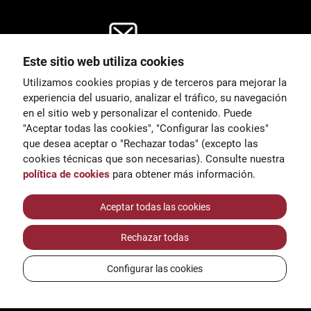
Este sitio web utiliza cookies
General
Utilizamos cookies propias y de terceros para mejorar la
00
correu@escoladeltreball.org
experiencia del usuario, analizar el tráfico, su navegación
en el sitio web y personalizar el contenido. Puede
es de estudio
Información
"Aceptar todas las cookies", "Configurar las cookies"
15
informacio@escoladeltreball.o
que desea aceptar o "Rechazar todas" (excepto las
rg
cookies técnicas que son necesarias). Consulte nuestra
política de cookies
para obtener más información.
Trámites de secretaría
Aceptar todas las cookies
Rechazar todas
réditos
Configurar las cookies