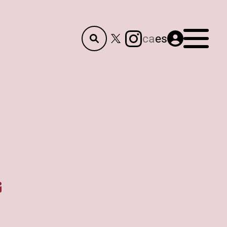
Menú
ca
es