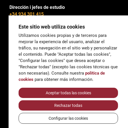
Dirección i jefes de estudio
+34 934 301 415
Este sitio web utiliza cookies
Utilizamos cookies propias y de terceros para
mejorar la experiencia del usuario, analizar el
General
tráfico, su navegación en el sitio web y personalizar
correu@escoladeltreball.org
el contenido. Puede "Aceptar todas las cookies",
"Configurar las cookies" que desea aceptar o
Información
"Rechazar todas" (excepto las cookies técnicas que
informacio@escoladeltreball.org
son necesarias). Consulte nuestra
política de
cookies
para obtener más información.
Trámites de secretaría
Aceptar todas las cookies
Rechazar todas
Accessibilidad
Aviso legal y Política de Privacidad
Configurar las cookies
Política de cookies
Créditos