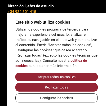
Dirección i jefes de estudio
+34 934 301 415
Este sitio web utiliza cookies
Utilizamos cookies propias y de terceros para
mejorar la experiencia del usuario, analizar el
General
tráfico, su navegación en el sitio web y personalizar
correu@escoladeltreball.org
el contenido. Puede "Aceptar todas las cookies",
"Configurar las cookies" que desea aceptar o
Información
"Rechazar todas" (excepto las cookies técnicas que
informacio@escoladeltreball.org
son necesarias). Consulte nuestra
política de
cookies
para obtener más información.
Trámites de secretaría
Aceptar todas las cookies
Rechazar todas
Accessibilidad
Aviso legal y Política de Privacidad
Configurar las cookies
Política de cookies
Créditos