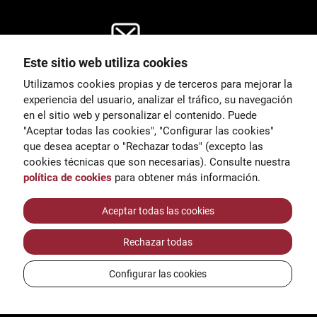
Este sitio web utiliza cookies
General
Utilizamos cookies propias y de terceros para mejorar la
00
correu@escoladeltreball.org
experiencia del usuario, analizar el tráfico, su navegación
en el sitio web y personalizar el contenido. Puede
es de estudio
Información
"Aceptar todas las cookies", "Configurar las cookies"
15
informacio@escoladeltreball.o
que desea aceptar o "Rechazar todas" (excepto las
rg
cookies técnicas que son necesarias). Consulte nuestra
política de cookies
para obtener más información.
Trámites de secretaría
Aceptar todas las cookies
Rechazar todas
réditos
Configurar las cookies