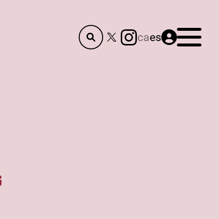
Menú
ca
es