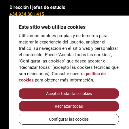
Dirección i jefes de estudio
+34 934 301 415
Este sitio web utiliza cookies
Utilizamos cookies propias y de terceros para
mejorar la experiencia del usuario, analizar el
General
tráfico, su navegación en el sitio web y personalizar
correu@escoladeltreball.org
el contenido. Puede "Aceptar todas las cookies",
"Configurar las cookies" que desea aceptar o
Información
"Rechazar todas" (excepto las cookies técnicas que
informacio@escoladeltreball.org
son necesarias). Consulte nuestra
política de
cookies
para obtener más información.
Trámites de secretaría
Aceptar todas las cookies
Rechazar todas
Accessibilidad
Aviso legal y Política de Privacidad
Configurar las cookies
Política de cookies
Créditos