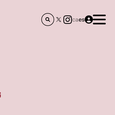
Menú
ca
es