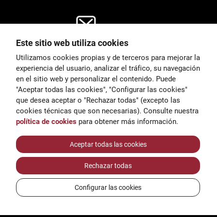
Este sitio web utiliza cookies
General
Utilizamos cookies propias y de terceros para mejorar la
00
correu@escoladeltreball.org
experiencia del usuario, analizar el tráfico, su navegación
en el sitio web y personalizar el contenido. Puede
es de estudio
Información
"Aceptar todas las cookies", "Configurar las cookies"
15
informacio@escoladeltreball.o
que desea aceptar o "Rechazar todas" (excepto las
rg
cookies técnicas que son necesarias). Consulte nuestra
política de cookies
para obtener más información.
Trámites de secretaría
Aceptar todas las cookies
Rechazar todas
réditos
Configurar las cookies