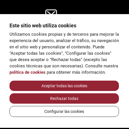
Este sitio web utiliza cookies
General
Utilizamos cookies propias y de terceros para mejorar la
00
correu@escoladeltreball.org
experiencia del usuario, analizar el tráfico, su navegación
en el sitio web y personalizar el contenido. Puede
es de estudio
Información
"Aceptar todas las cookies", "Configurar las cookies"
15
informacio@escoladeltreball.o
que desea aceptar o "Rechazar todas" (excepto las
rg
cookies técnicas que son necesarias). Consulte nuestra
política de cookies
para obtener más información.
Trámites de secretaría
Aceptar todas las cookies
Rechazar todas
réditos
Configurar las cookies