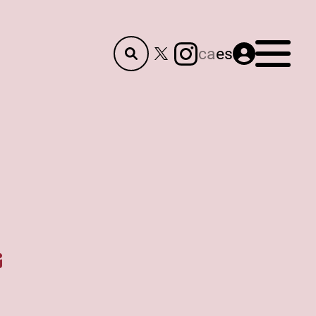
Menú
ca
es