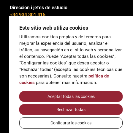
Dirección i jefes de estudio
+34 934 301 415
Este sitio web utiliza cookies
Utilizamos cookies propias y de terceros para
mejorar la experiencia del usuario, analizar el
General
tráfico, su navegación en el sitio web y personalizar
correu@escoladeltreball.org
el contenido. Puede "Aceptar todas las cookies",
"Configurar las cookies" que desea aceptar o
Información
"Rechazar todas" (excepto las cookies técnicas que
informacio@escoladeltreball.org
son necesarias). Consulte nuestra
política de
cookies
para obtener más información.
Trámites de secretaría
Aceptar todas las cookies
Rechazar todas
Accessibilidad
Aviso legal y Política de Privacidad
Configurar las cookies
Política de cookies
Créditos