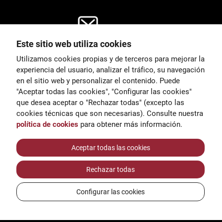
Este sitio web utiliza cookies
General
Utilizamos cookies propias y de terceros para mejorar la
00
correu@escoladeltreball.org
experiencia del usuario, analizar el tráfico, su navegación
en el sitio web y personalizar el contenido. Puede
es de estudio
Información
"Aceptar todas las cookies", "Configurar las cookies"
15
informacio@escoladeltreball.o
que desea aceptar o "Rechazar todas" (excepto las
rg
cookies técnicas que son necesarias). Consulte nuestra
política de cookies
para obtener más información.
Trámites de secretaría
Aceptar todas las cookies
Rechazar todas
réditos
Configurar las cookies