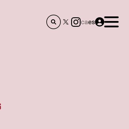
Menú
ca
es