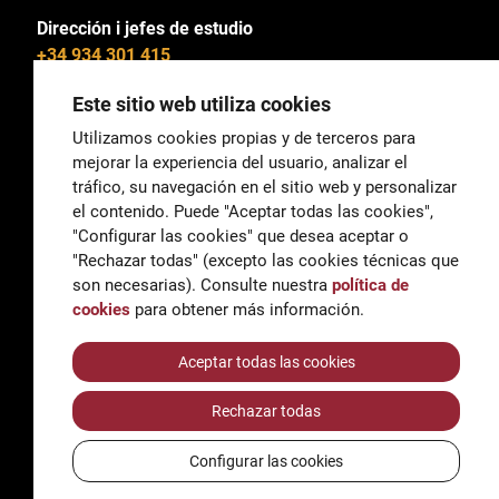
Dirección i jefes de estudio
+34 934 301 415
Este sitio web utiliza cookies
Utilizamos cookies propias y de terceros para
mejorar la experiencia del usuario, analizar el
General
tráfico, su navegación en el sitio web y personalizar
correu@escoladeltreball.org
el contenido. Puede "Aceptar todas las cookies",
"Configurar las cookies" que desea aceptar o
Información
"Rechazar todas" (excepto las cookies técnicas que
informacio@escoladeltreball.org
son necesarias). Consulte nuestra
política de
cookies
para obtener más información.
Trámites de secretaría
Aceptar todas las cookies
Rechazar todas
Accessibilidad
Aviso legal y Política de Privacidad
Configurar las cookies
Política de cookies
Créditos