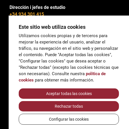
Dirección i jefes de estudio
+34 934 301 415
Este sitio web utiliza cookies
Utilizamos cookies propias y de terceros para
mejorar la experiencia del usuario, analizar el
General
tráfico, su navegación en el sitio web y personalizar
correu@escoladeltreball.org
el contenido. Puede "Aceptar todas las cookies",
"Configurar las cookies" que desea aceptar o
Información
"Rechazar todas" (excepto las cookies técnicas que
informacio@escoladeltreball.org
son necesarias). Consulte nuestra
política de
cookies
para obtener más información.
Trámites de secretaría
Aceptar todas las cookies
Rechazar todas
Accessibilidad
Aviso legal y Política de Privacidad
Configurar las cookies
Política de cookies
Créditos