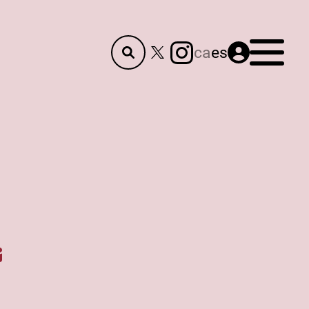
Menú
ca
es