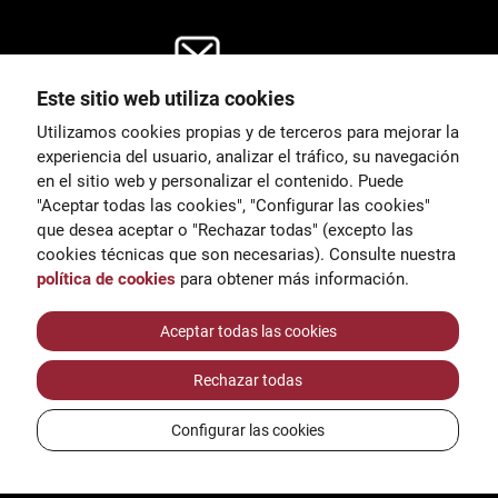
Este sitio web utiliza cookies
General
Utilizamos cookies propias y de terceros para mejorar la
00
correu@escoladeltreball.org
experiencia del usuario, analizar el tráfico, su navegación
en el sitio web y personalizar el contenido. Puede
es de estudio
Información
"Aceptar todas las cookies", "Configurar las cookies"
15
informacio@escoladeltreball.o
que desea aceptar o "Rechazar todas" (excepto las
rg
cookies técnicas que son necesarias). Consulte nuestra
política de cookies
para obtener más información.
Trámites de secretaría
Aceptar todas las cookies
Rechazar todas
réditos
Configurar las cookies