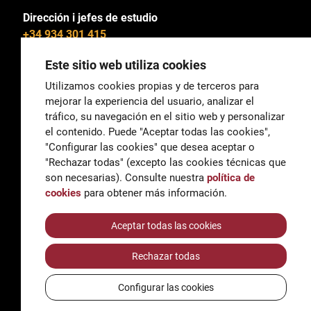
Dirección i jefes de estudio
+34 934 301 415
Este sitio web utiliza cookies
Utilizamos cookies propias y de terceros para
mejorar la experiencia del usuario, analizar el
General
tráfico, su navegación en el sitio web y personalizar
correu@escoladeltreball.org
el contenido. Puede "Aceptar todas las cookies",
"Configurar las cookies" que desea aceptar o
Información
"Rechazar todas" (excepto las cookies técnicas que
informacio@escoladeltreball.org
son necesarias). Consulte nuestra
política de
cookies
para obtener más información.
Trámites de secretaría
Aceptar todas las cookies
Rechazar todas
Accessibilidad
Aviso legal y Política de Privacidad
Configurar las cookies
Política de cookies
Créditos