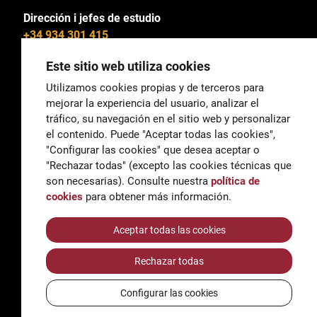
Dirección i jefes de estudio
+34 934 301 415
Este sitio web utiliza cookies
Utilizamos cookies propias y de terceros para
mejorar la experiencia del usuario, analizar el
General
tráfico, su navegación en el sitio web y personalizar
correu@escoladeltreball.org
el contenido. Puede "Aceptar todas las cookies",
"Configurar las cookies" que desea aceptar o
Información
"Rechazar todas" (excepto las cookies técnicas que
informacio@escoladeltreball.org
son necesarias). Consulte nuestra
política de
cookies
para obtener más información.
Trámites de secretaría
Aceptar todas las cookies
Rechazar todas
Accessibilidad
Aviso legal y Política de Privacidad
Configurar las cookies
Política de cookies
Créditos