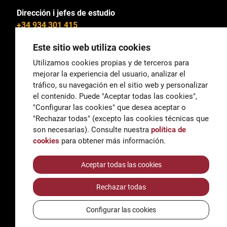
Dirección i jefes de estudio
+34 934 301 415
Este sitio web utiliza cookies
Utilizamos cookies propias y de terceros para
mejorar la experiencia del usuario, analizar el
General
tráfico, su navegación en el sitio web y personalizar
correu@escoladeltreball.org
el contenido. Puede "Aceptar todas las cookies",
"Configurar las cookies" que desea aceptar o
Información
"Rechazar todas" (excepto las cookies técnicas que
informacio@escoladeltreball.org
son necesarias). Consulte nuestra
política de
cookies
para obtener más información.
Trámites de secretaría
Aceptar todas las cookies
Rechazar todas
Accessibilidad
Aviso legal y Política de Privacidad
Configurar las cookies
Política de cookies
Créditos