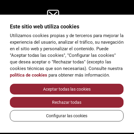
Este sitio web utiliza cookies
General
Utilizamos cookies propias y de terceros para mejorar la
00
correu@escoladeltreball.org
experiencia del usuario, analizar el tráfico, su navegación
en el sitio web y personalizar el contenido. Puede
es de estudio
Información
"Aceptar todas las cookies", "Configurar las cookies"
15
informacio@escoladeltreball.o
que desea aceptar o "Rechazar todas" (excepto las
rg
cookies técnicas que son necesarias). Consulte nuestra
política de cookies
para obtener más información.
Trámites de secretaría
Aceptar todas las cookies
Rechazar todas
réditos
Configurar las cookies