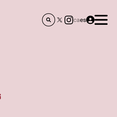
Menú
ca
es