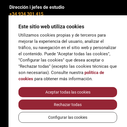
Dirección i jefes de estudio
+34 934 301 415
Este sitio web utiliza cookies
Utilizamos cookies propias y de terceros para
mejorar la experiencia del usuario, analizar el
General
tráfico, su navegación en el sitio web y personalizar
correu@escoladeltreball.org
el contenido. Puede "Aceptar todas las cookies",
"Configurar las cookies" que desea aceptar o
Información
"Rechazar todas" (excepto las cookies técnicas que
informacio@escoladeltreball.org
son necesarias). Consulte nuestra
política de
cookies
para obtener más información.
Trámites de secretaría
Aceptar todas las cookies
Rechazar todas
Accessibilidad
Aviso legal y Política de Privacidad
Configurar las cookies
Política de cookies
Créditos