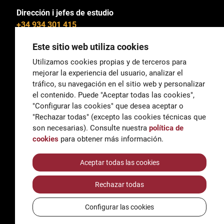
Dirección i jefes de estudio
+34 934 301 415
Este sitio web utiliza cookies
Utilizamos cookies propias y de terceros para
mejorar la experiencia del usuario, analizar el
General
tráfico, su navegación en el sitio web y personalizar
correu@escoladeltreball.org
el contenido. Puede "Aceptar todas las cookies",
"Configurar las cookies" que desea aceptar o
Información
"Rechazar todas" (excepto las cookies técnicas que
informacio@escoladeltreball.org
son necesarias). Consulte nuestra
política de
cookies
para obtener más información.
Trámites de secretaría
Aceptar todas las cookies
Rechazar todas
Accessibilidad
Aviso legal y Política de Privacidad
Configurar las cookies
Política de cookies
Créditos