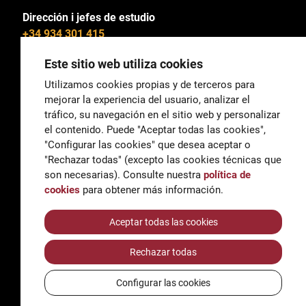
Dirección i jefes de estudio
+34 934 301 415
Este sitio web utiliza cookies
Utilizamos cookies propias y de terceros para
mejorar la experiencia del usuario, analizar el
General
tráfico, su navegación en el sitio web y personalizar
correu@escoladeltreball.org
el contenido. Puede "Aceptar todas las cookies",
"Configurar las cookies" que desea aceptar o
Información
"Rechazar todas" (excepto las cookies técnicas que
informacio@escoladeltreball.org
son necesarias). Consulte nuestra
política de
cookies
para obtener más información.
Trámites de secretaría
Aceptar todas las cookies
Rechazar todas
Accessibilidad
Aviso legal y Política de Privacidad
Configurar las cookies
Política de cookies
Créditos