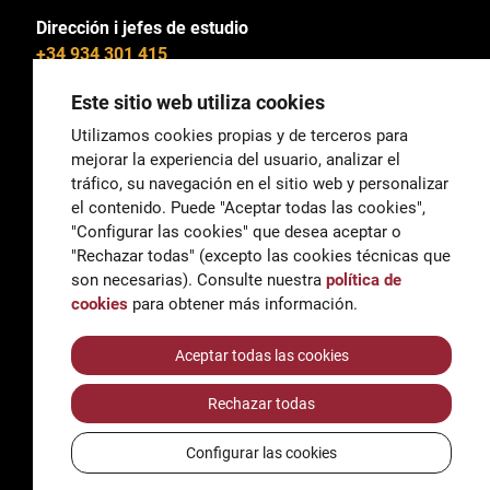
Dirección i jefes de estudio
+34 934 301 415
Este sitio web utiliza cookies
Utilizamos cookies propias y de terceros para
mejorar la experiencia del usuario, analizar el
General
tráfico, su navegación en el sitio web y personalizar
correu@escoladeltreball.org
el contenido. Puede "Aceptar todas las cookies",
"Configurar las cookies" que desea aceptar o
Información
"Rechazar todas" (excepto las cookies técnicas que
informacio@escoladeltreball.org
son necesarias). Consulte nuestra
política de
cookies
para obtener más información.
Trámites de secretaría
Aceptar todas las cookies
Rechazar todas
Accessibilidad
Aviso legal y Política de Privacidad
Configurar las cookies
Política de cookies
Créditos