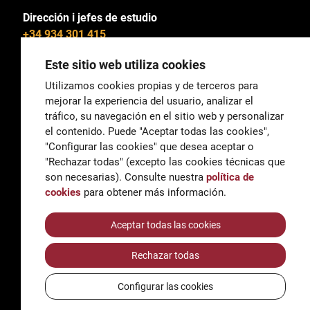
Dirección i jefes de estudio
+34 934 301 415
Este sitio web utiliza cookies
Utilizamos cookies propias y de terceros para
mejorar la experiencia del usuario, analizar el
General
tráfico, su navegación en el sitio web y personalizar
correu@escoladeltreball.org
el contenido. Puede "Aceptar todas las cookies",
"Configurar las cookies" que desea aceptar o
Información
"Rechazar todas" (excepto las cookies técnicas que
informacio@escoladeltreball.org
son necesarias). Consulte nuestra
política de
cookies
para obtener más información.
Trámites de secretaría
Aceptar todas las cookies
Rechazar todas
Accessibilidad
Aviso legal y Política de Privacidad
Configurar las cookies
Política de cookies
Créditos