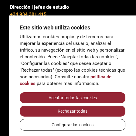
Dirección i jefes de estudio
+34 934 301 415
Este sitio web utiliza cookies
Utilizamos cookies propias y de terceros para
mejorar la experiencia del usuario, analizar el
General
tráfico, su navegación en el sitio web y personalizar
correu@escoladeltreball.org
el contenido. Puede "Aceptar todas las cookies",
"Configurar las cookies" que desea aceptar o
Información
"Rechazar todas" (excepto las cookies técnicas que
informacio@escoladeltreball.org
son necesarias). Consulte nuestra
política de
cookies
para obtener más información.
Trámites de secretaría
Aceptar todas las cookies
Rechazar todas
Accessibilidad
Aviso legal y Política de Privacidad
Configurar las cookies
Política de cookies
Créditos