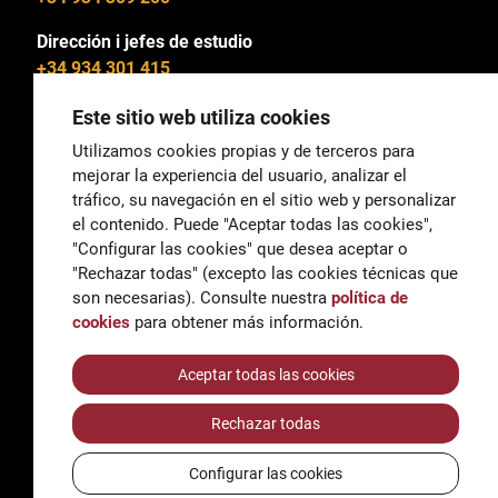
Dirección i jefes de estudio
+34 934 301 415
Este sitio web utiliza cookies
Utilizamos cookies propias y de terceros para
mejorar la experiencia del usuario, analizar el
General
tráfico, su navegación en el sitio web y personalizar
correu@escoladeltreball.org
el contenido. Puede "Aceptar todas las cookies",
"Configurar las cookies" que desea aceptar o
Información
"Rechazar todas" (excepto las cookies técnicas que
informacio@escoladeltreball.org
son necesarias). Consulte nuestra
política de
cookies
para obtener más información.
Trámites de secretaría
Aceptar todas las cookies
Rechazar todas
Accessibilidad
Aviso legal y Política de Privacidad
Configurar las cookies
Política de cookies
Créditos