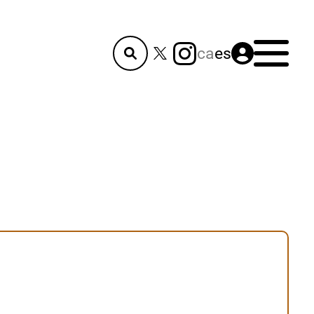
Menú
ca
es