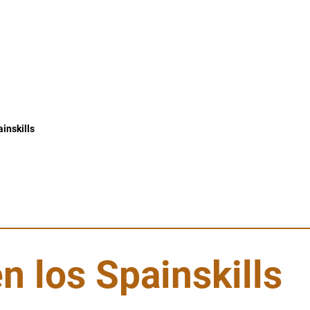
inskills
 los Spainskills