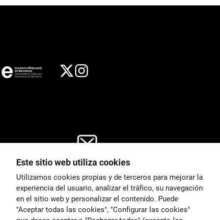
Este sitio web utiliza cookies
General
Utilizamos cookies propias y de terceros para mejorar la
00
correu@escoladeltreball.org
experiencia del usuario, analizar el tráfico, su navegación
en el sitio web y personalizar el contenido. Puede
es de estudio
Información
"Aceptar todas las cookies", "Configurar las cookies"
15
informacio@escoladeltreball.o