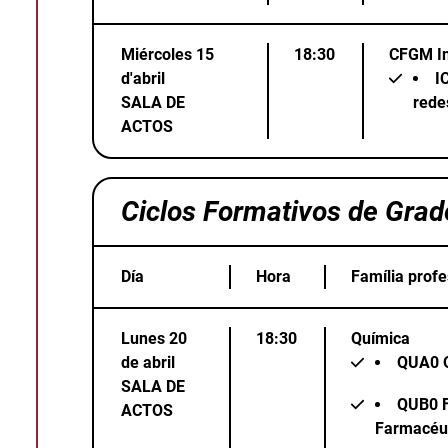
Miércoles 15
18:30
CFGM In
d'abril
I
SALA DE
rede
ACTOS
Ciclos Formativos de Grad
Día
Hora
Família profe
Lunes 20
18:30
Química
de abril
QUA0
SALA DE
QUB0
ACTOS
Farmacéut