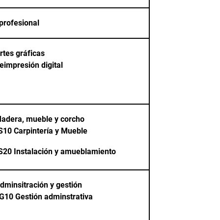
profesional
tes gráficas
eimpresión digital
dera, mueble y corcho
S10
Carpintería y Mueble
S20
Instalación y amueblamiento
minsitración y gestión
G10
Gestión adminstrativa