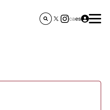
Menú
ca
es