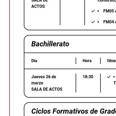
SALA DE
Construcc
ACTOS
FM05
FM04
Bachillerato
Día
Hora
Itin
Jueves 26 de
18:30
marzo
T
SALA DE ACTOS
Ciclos Formativos de Gra