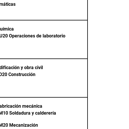
máticas
uímica
U20
Operaciones de laboratorio
ficación y obra civil
O20
Construcción
bricación mecánica
M10
Soldadura y calderería
M20
Mecanización