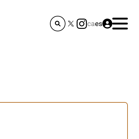
Menú
ca
es