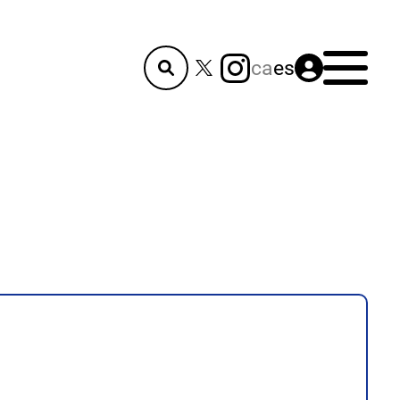
Menú
ca
es