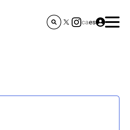
Menú
ca
es