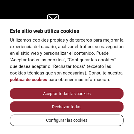
Este sitio web utiliza cookies
General
Utilizamos cookies propias y de terceros para mejorar la
00
correu@escoladeltreball.org
experiencia del usuario, analizar el tráfico, su navegación
en el sitio web y personalizar el contenido. Puede
es de estudio
Información
"Aceptar todas las cookies", "Configurar las cookies"
15
informacio@escoladeltreball.o
que desea aceptar o "Rechazar todas" (excepto las
rg
cookies técnicas que son necesarias). Consulte nuestra
política de cookies
para obtener más información.
Trámites de secretaría
Aceptar todas las cookies
Rechazar todas
réditos
Configurar las cookies