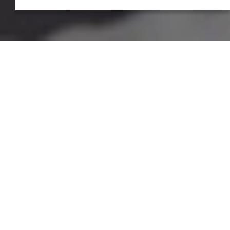
Calendari del Curs Escolar 2026-
2027
Preinscipcio i matrícula 2025-
2026. Procediment de
compleció.
EdtWomenDays! El talent femení
que transforma el futur
Punt d'informació i Orientació
Professional