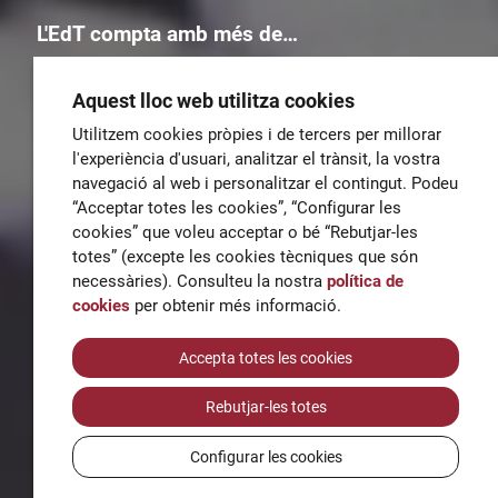
L'EdT compta amb més de…
Aquest lloc web utilitza cookies
Utilitzem cookies pròpies i de tercers per millorar
l'experiència d'usuari, analitzar el trànsit, la vostra
3.000
115
280
350
navegació al web i personalitzar el contingut. Podeu
alumnes
cursos
empleats
empreses col·laboradores
“Acceptar totes les cookies”, “Configurar les
cookies” que voleu acceptar o bé “Rebutjar-les
totes” (excepte les cookies tècniques que són
Troba els teus estudis ideals a l'EdT!
necessàries). Consulteu la nostra
política de
cookies
per obtenir més informació.
Cerca un curs:
Accepta totes les cookies
Rebutjar-les totes
Configurar les cookies